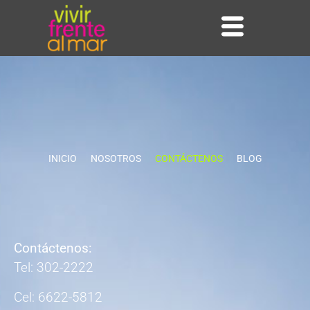
INICIO
NOSOTROS
CONTÁCTENOS
BLOG
Contáctenos:
Tel: 302-2222
Cel: 6622-5812